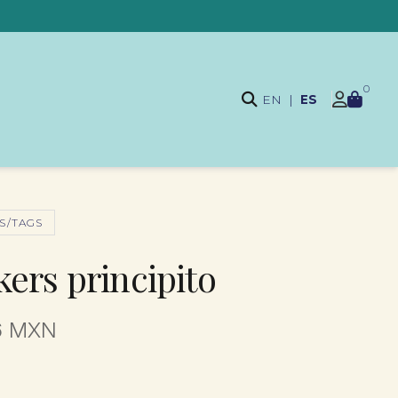
0
EN
|
ES
S/TAGS
kers principito
6 MXN