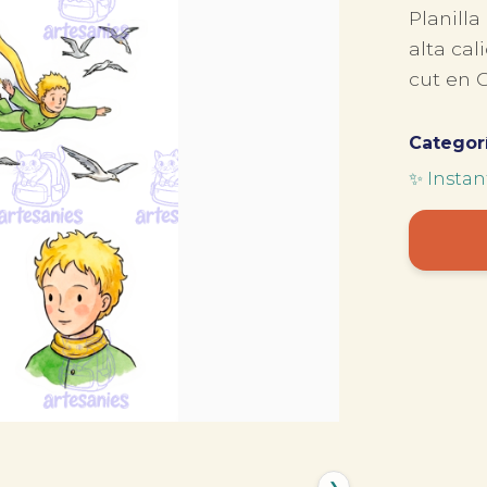
Planill
alta cal
cut en C
Categorí
✨ Insta